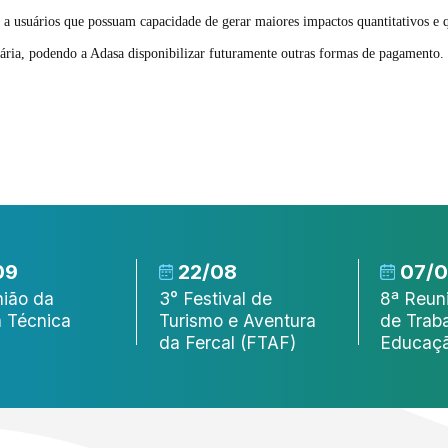
 a usuários que possuam capacidade de gerar maiores impactos quantitativos e qu
ária, podendo a Adasa disponibilizar futuramente outras formas de pagamento.
09
22/08
07/
ião da
3° Festival de
8ª Reun
 Técnica
Turismo e Aventura
de Trab
da Fercal (FTAF)
Educaçã