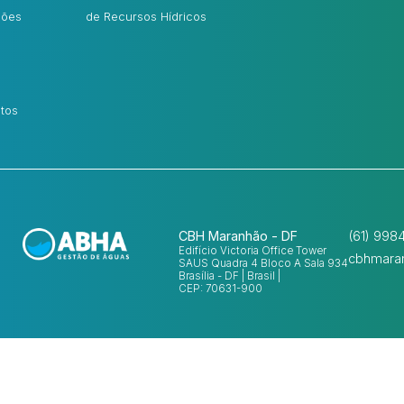
ções
de Recursos Hídricos
tos
CBH Maranhão - DF
(61) 998
Edifício Victoria Office Tower
cbhmara
SAUS Quadra 4 Bloco A Sala 934
Brasília - DF | Brasil |
CEP: 70631-900