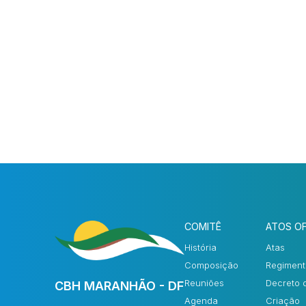
COMITÊ
ATOS OF
História
Atas
Composição
Regiment
Reuniões
Decreto 
CBH MARANHÃO - DF
Agenda
Criação