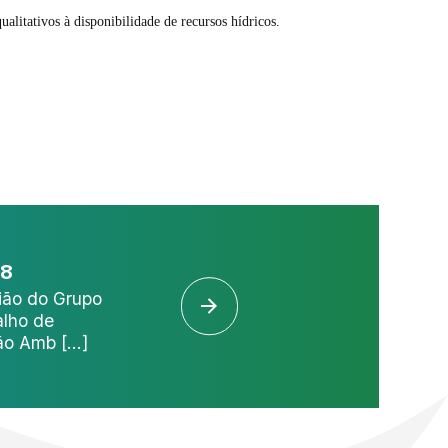
alitativos à disponibilidade de recursos hídricos.
08
24/07
28/11
ião do Grupo
Visita de Campo à
VI EICO
alho de
ESEC-AE
o Amb [...]