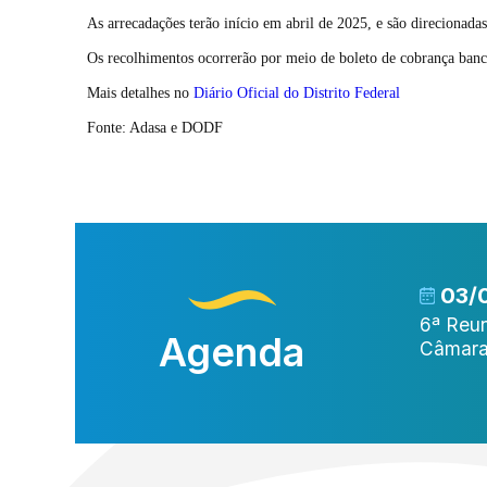
As arrecadações terão início em abril de 2025, e são direcionadas
Os recolhimentos ocorrerão por meio de boleto de cobrança banc
Mais detalhes no
Diário Oficial do Distrito Federal
Fonte: Adasa e DODF
11
13/11
03/
OB
42ª Reunião
6ª Reun
Agenda
Ordinária
Câmara