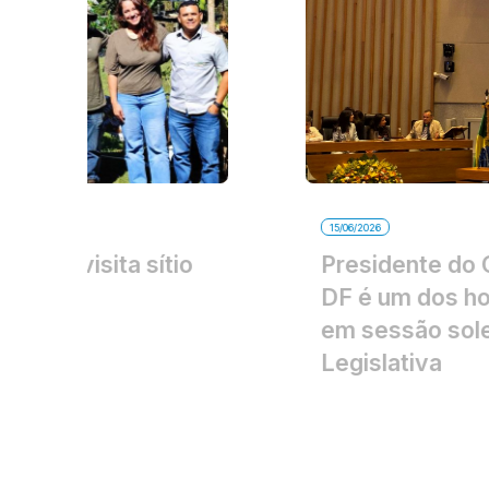
15/06/2026
Presidente do CBH Maranhão-
DF é um dos homenageados
em sessão solene na Câmara
Legislativa