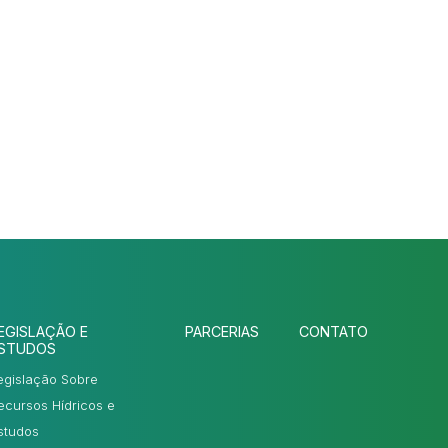
EGISLAÇÃO E
PARCERIAS
CONTATO
STUDOS
egislação Sobre
ecursos Hídricos e
studos