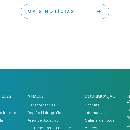
MAIS NOTÍCIAS
ICIAIS
A BACIA
COMUNICAÇÃO
L
E
Características
Notícias
L
o Interno
Região Hidrográfica
Informativos
R
de
Área de Atuação
Galeria de Fotos
E
Instrumentos da Política
Videos