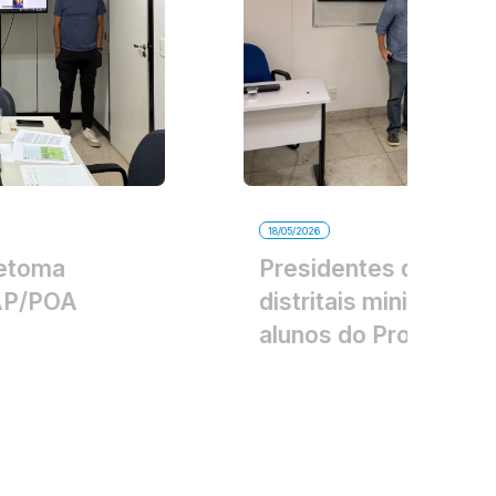
18/05/2026
Presidentes dos Comitês
distritais ministram aula para
alunos do ProfÁgua.