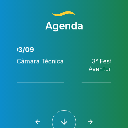
Agenda
22/08
ica
3° Festival de Turismo e
Aventura da Fercal (FTAF)