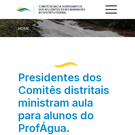
COMITÊ DE BACIA HIDROGRÁFICA
DOS AFLUENTES DO RIO MARANHÃO
NO DISTRITO FEDERAL
HOME
Presidentes dos
Comitês distritais
ministram aula
para alunos do
ProfÁgua.