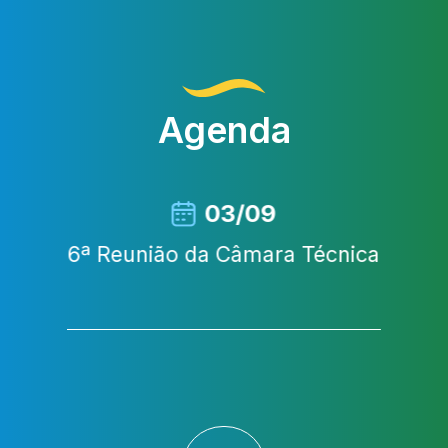
Agenda
03/09
6ª Reunião da Câmara Técnica
3°
Ave