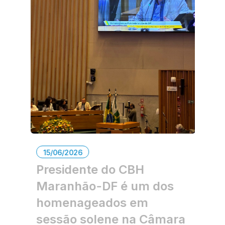
15/06/2026
Presidente do CBH
Maranhão-DF é um dos
homenageados em
sessão solene na Câmara