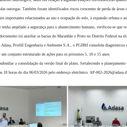
ão das outorgas. Também foram identificados riscos crescentes de perda de áreas
ios importantes relacionados ao uso e ocupação do solo, à expansão urbana e a
ise tenha ampliado a segurança para o abastecimento humano, verificou-se que r
documento irá auxiliar as bacias do Maranhão e Preto no Distrito Federal na el
 Adasa, Profill Engenharia e Ambiente S.A., o PGIRH consolida diagnósticos e 
 um conjunto estruturado de ações para os próximos 5, 10 e 15 anos.
subsidiar a consolidação da versão final do plano, fortalecendo o planejamento e
as 18 horas do dia 06/03/2026 pelo endereço eletrônico: AP-002-2026@adasa.d