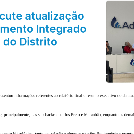
scute atualização
amento Integrado
do Distrito
presentou informações referentes ao relatório final e resumo executivo do da a
e, principalmente, nas sub-bacias dos rios Preto e Maranhão, enquanto as dema
ento hidrológico, tanto em relação a algumas estações fluviométricas quanto p