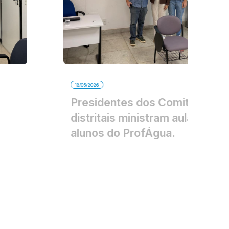
18/05/2026
Presidentes dos Comitês
distritais ministram aula para
alunos do ProfÁgua.