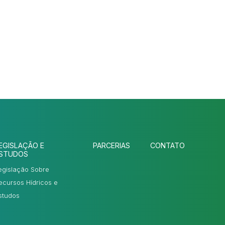
EGISLAÇÃO E
PARCERIAS
CONTATO
STUDOS
egislação Sobre
ecursos Hídricos e
studos