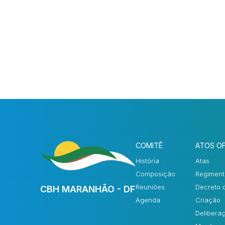
COMITÊ
ATOS OF
História
Atas
Composição
Regiment
Reuniões
Decreto 
CBH MARANHÃO - DF
Agenda
Criação
Delibera