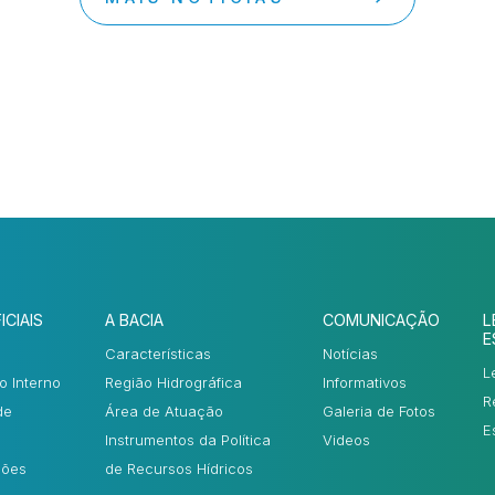
ICIAIS
A BACIA
COMUNICAÇÃO
L
E
Características
Notícias
L
o Interno
Região Hidrográfica
Informativos
R
de
Área de Atuação
Galeria de Fotos
E
Instrumentos da Política
Videos
ções
de Recursos Hídricos