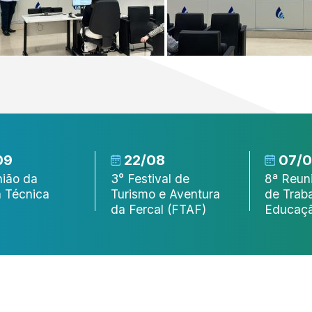
/08
07/08
24
stival de
8ª Reunião do Grupo
Visita
mo e Aventura
de Trabalho de
ESEC
rcal (FTAF)
Educação Amb [...]