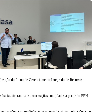
tualização do Plano de Gerenciamento Integrado de Recursos
is bacias tiveram suas informações compiladas a partir do PRH
ela ausência de medições consistentes das águas subterrâneas, o