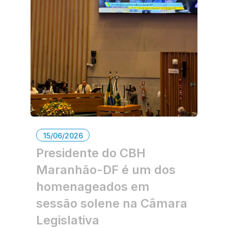
15/06/2026
Presidente do CBH
Maranhão-DF é um dos
homenageados em
sessão solene na Câmara
Legislativa