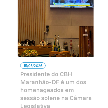
15/06/2026
Presidente do CBH
Maranhão-DF é um dos
homenageados em
sessão solene na Câmara
Legislativa